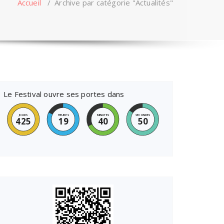
Accueil
/
Archive par catégorie "Actualités"
Le Festival ouvre ses portes dans
JOURS
HEURES
MINUTES
SECONDES
425
19
40
49