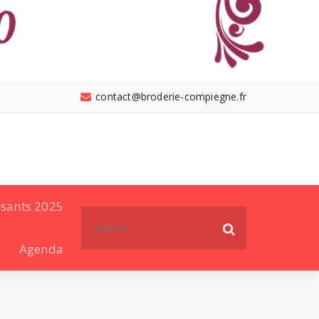
contact@broderie-compiegne.fr
sants 2025
Search
for:
Agenda