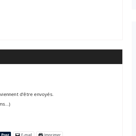
 viennent d’être envoyés.
ams…)
E-mail
Imprimer