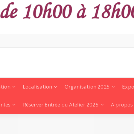
ation
Localisation
Organisation 2025
Expo
entes
Réserver Entrée ou Atelier 2025
A propos