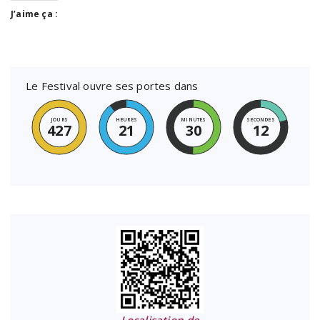
J’aime ça :
Le Festival ouvre ses portes dans
JOURS
HEURES
MINUTES
SECONDES
427
21
30
12