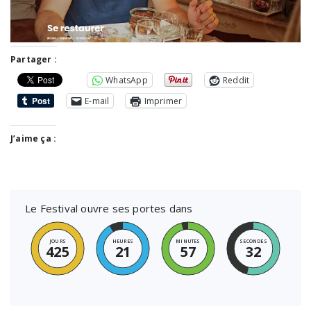
Partager :
WhatsApp
Reddit
E-mail
Imprimer
J’aime ça :
Le Festival ouvre ses portes dans
JOURS
HEURES
MINUTES
SECONDES
425
21
57
32