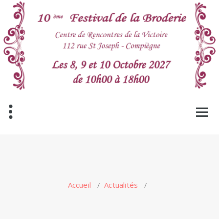
Aller
au
contenu
Accueil
/
Actualités
/