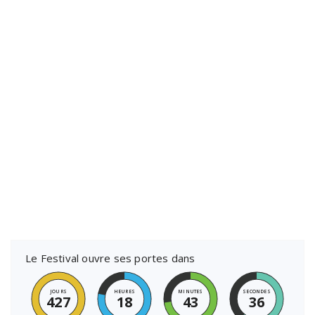
Le Festival ouvre ses portes dans
JOURS
HEURES
MINUTES
SECONDES
427
18
43
36