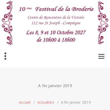
Aller
au
contenu
A fin janvier 2019
Accueil
/
Actualités
/
A fin janvier 2019