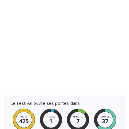
Le Festival ouvre ses portes dans
JOURS
HEURES
MINUTES
SECONDES
425
1
7
37