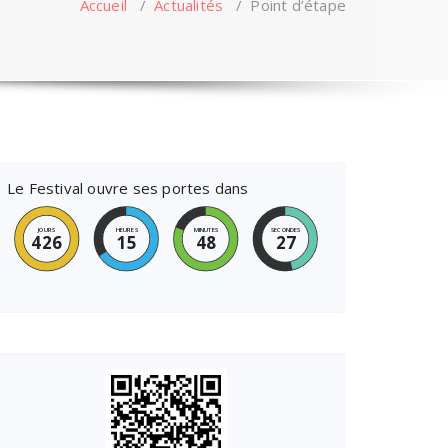
Accueil
/
Actualités
/
Point d’étape
Le Festival ouvre ses portes dans
JOURS
HEURES
MINUTES
SECONDES
426
15
48
27