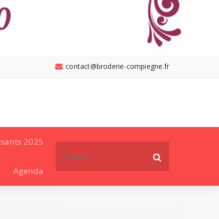
contact@broderie-compiegne.fr
sants 2025
Search
for:
Agenda