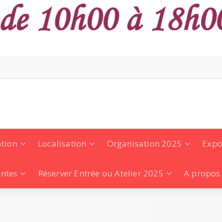
ation
Localisation
Organisation 2025
Expo
entes
Réserver Entrée ou Atelier 2025
A propos